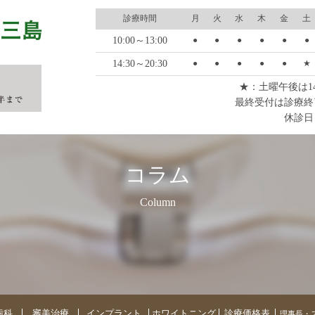
歯科三島
診療時間
月
火
水
木
金
土
10:00～13:00
●
●
●
●
●
●
14:30～20:30
●
●
●
●
●
★
★：土曜午後は14:0
最終受付は診療終
休診日
コラム
Column
歯科
審美治療
インプラント
ホワイトニング
診療価格表
理事長・