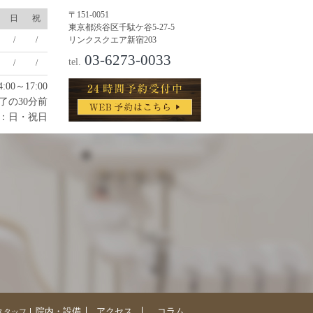
〒151-0051
日
祝
東京都渋谷区千駄ケ谷5-27-5
/
/
リンクスクエア新宿203
03-6273-0033
tel.
/
/
0～17:00
了の30分前
：日・祝日
院内・設備
アクセス
コラム
スタッフ