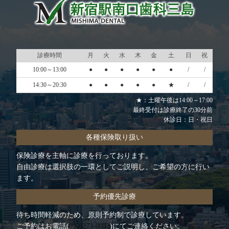
診療時間
月
火
水
木
金
土
日
祝
10:00～13:00
●
●
●
●
●
●
/
/
14:30～20:30
●
●
●
●
●
★
/
/
★：土曜午後は14:00～17:00
最終受付は診療終了の30分前
休診日：日・祝日
各種保険取り扱い
保険診療を主軸に診療を行っております。
自由診療は選択肢の一環としてご説明し、ご希望の方に行い
ます。
予約優先診療
待ち時間軽減のため、原則予約制で診療しています。
ご予約はお電話(
03-6273-0033
)にてご連絡ください。